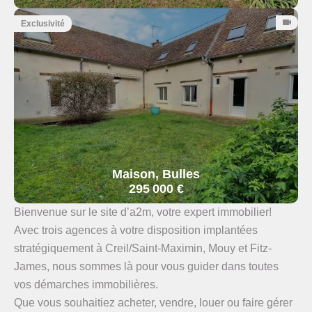
Exclusivité
Maison, Bulles
295 000 €
Bienvenue sur le site d’a2m, votre expert immobilier!
Avec trois agences à votre disposition implantées
stratégiquement à Creil/Saint-Maximin, Mouy et Fitz-
James, nous sommes là pour vous guider dans toutes
vos démarches immobilières.
Que vous souhaitiez acheter, vendre, louer ou faire gérer