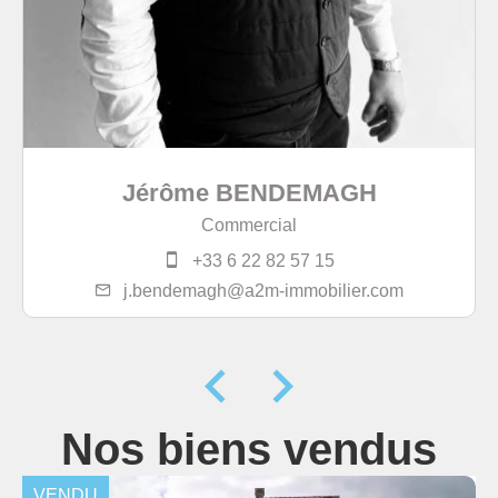
Jérôme BENDEMAGH
Commercial
+33 6 22 82 57 15
j.bendemagh@a2m-immobilier.com
Nos biens vendus
VENDU