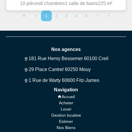
10 pièces
6 chambres
1 salle de bains
225 m²
1
2
3
4
5
Nos agences
181 Rue Henry Bessemer 60100 Creil
29 Place Cantrel 60250 Mouy
1 Rue de Warty 60600 Fitz-James
Navigation
Accueil
Acheter
Louer
Gestion locative
Estimer
Nos Biens