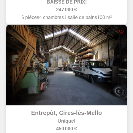
BAISSE DE PRIX!
247 000 €
6 pièces
4 chambres
1 salle de bains
100 m²
Entrepôt, Cires-lès-Mello
Unique!
450 000 €