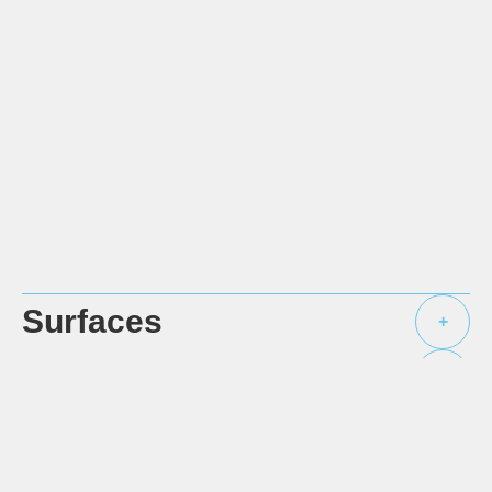
Surfaces
+
Proximités
+
Prestations
+
Mentions légales
+