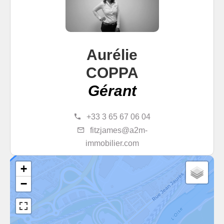
Aurélie
COPPA
Gérant
+33 3 65 67 06 04
fitzjames@a2m-
immobilier.com
+
−