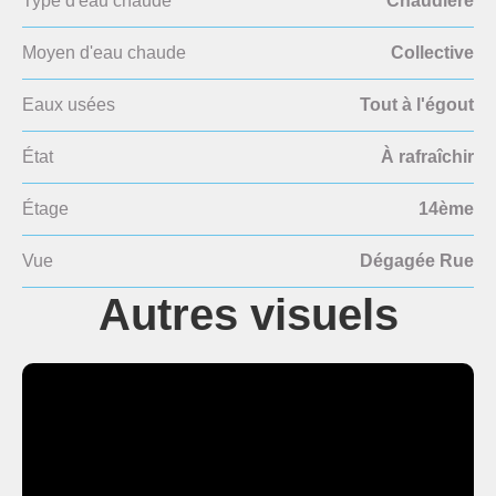
Type d'eau chaude
Chaudière
Moyen d'eau chaude
Collective
Eaux usées
Tout à l'égout
État
À rafraîchir
Étage
14ème
Vue
Dégagée Rue
Autres visuels