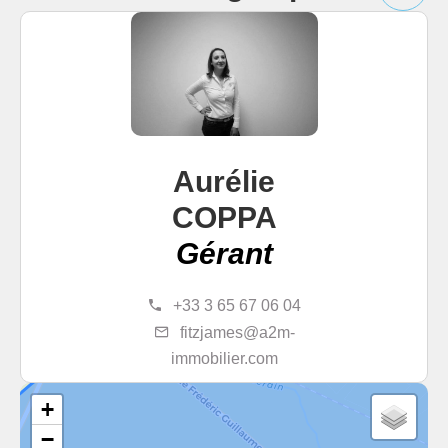
Aurélie
COPPA
Gérant
+33 3 65 67 06 04
fitzjames@a2m-
immobilier.com
+
−