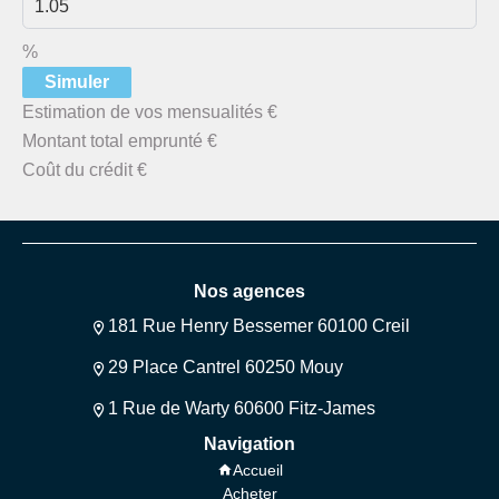
%
Simuler
Estimation de vos mensualités
€
Montant total emprunté
€
Coût du crédit
€
Nos agences
181 Rue Henry Bessemer 60100 Creil
29 Place Cantrel 60250 Mouy
1 Rue de Warty 60600 Fitz-James
Navigation
Accueil
Acheter