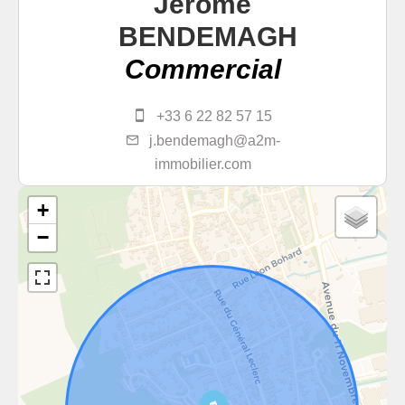
Jérôme
BENDEMAGH
Commercial
+33 6 22 82 57 15
j.bendemagh@a2m-
immobilier.com
+
−