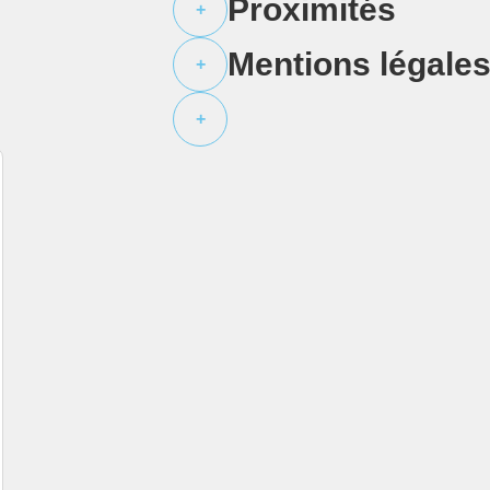
Proximités
+
Mentions légale
+
+