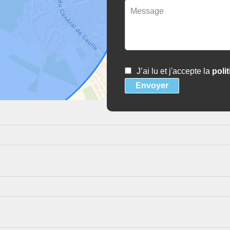
J’ai lu et j'accepte la
poli
Envoyer