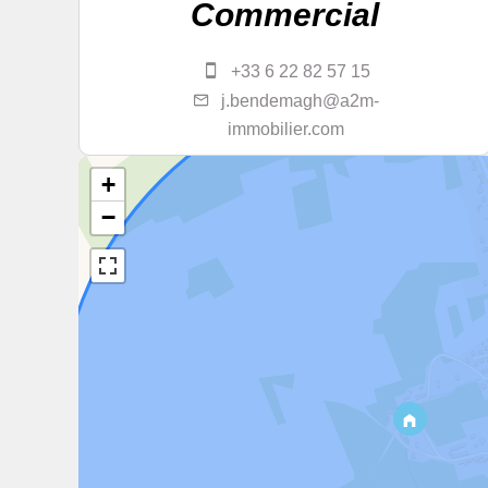
Commercial
+33 6 22 82 57 15
j.bendemagh@a2m-
immobilier.com
+
−