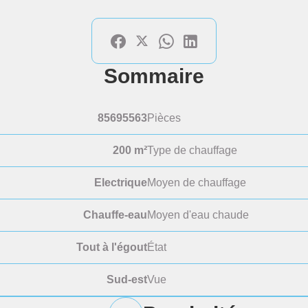
Sommaire
85695563
Pièces
200 m²
Type de chauffage
Electrique
Moyen de chauffage
Chauffe-eau
Moyen d'eau chaude
Tout à l'égout
État
Sud-est
Vue