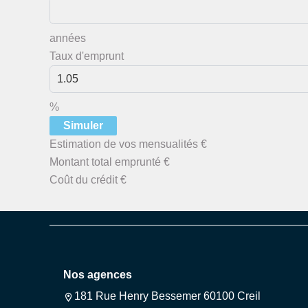
années
Taux d'emprunt
%
Simuler
Estimation de vos mensualités
€
Montant total emprunté
€
Coût du crédit
€
Nos agences
181 Rue Henry Bessemer 60100 Creil