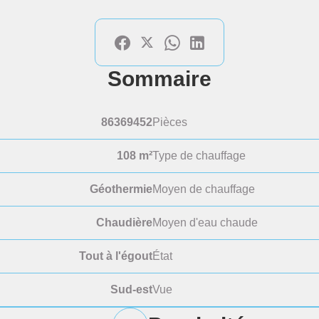
Sommaire
86369452
Pièces
108 m²
Type de chauffage
Géothermie
Moyen de chauffage
Chaudière
Moyen d'eau chaude
Tout à l'égout
État
Sud-est
Vue