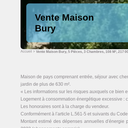
Vente Maison
Bury
Accueil
Vente Maison Bury, 5 Pièces, 3 Chambres, 108 M², 217 0
Maison de pays comprenant entrée, séjour avec chemin
jardin de plus de 630 m².
« Les informations sur les risques auxquels ce bien e
Logement à consommation énergétique excessive : c
Les honoraires sont à la charge du vendeur.
Conformément à l'article L.561-5 et suivants du Code
Montant estimé des dépenses annuelles d'énergie p