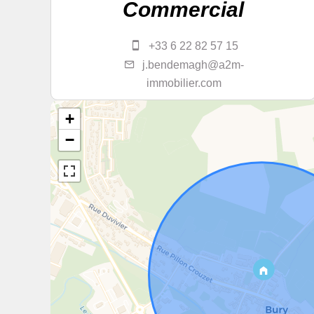
Commercial
+33 6 22 82 57 15
j.bendemagh@a2m-
immobilier.com
+
−