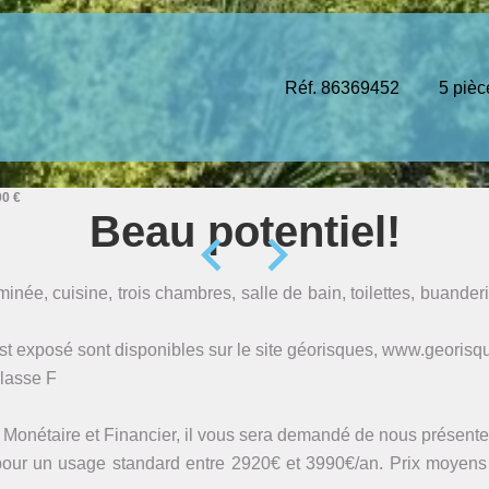
Réf. 86369452
5 pièc
00 €
Beau potentiel!
ée, cuisine, trois chambres, salle de bain, toilettes, buanderie
st exposé sont disponibles sur le site géorisques, www.georisqu
lasse F
 Monétaire et Financier, il vous sera demandé de nous présenter
our un usage standard entre 2920€ et 3990€/an. Prix moyens