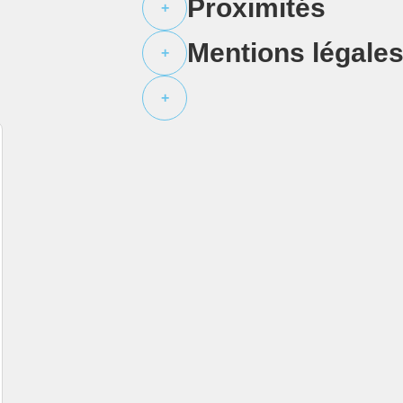
Proximités
+
Mentions légale
+
+