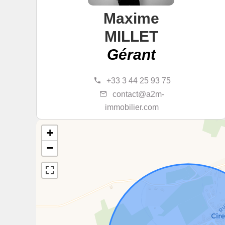
Maxime
MILLET
Gérant
+33 3 44 25 93 75
contact@a2m-
immobilier.com
+
−