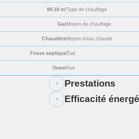
99.18 m²
Type de chauffage
Gaz
Moyen de chauffage
Chaudière
Moyen d'eau chaude
Fosse septique
État
Ouest
Vue
Prestations
+
Efficacité énerg
+