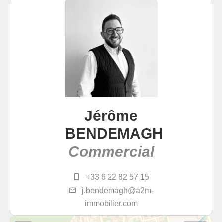
Jérôme
BENDEMAGH
Commercial
+33 6 22 82 57 15
j.bendemagh@a2m-
immobilier.com