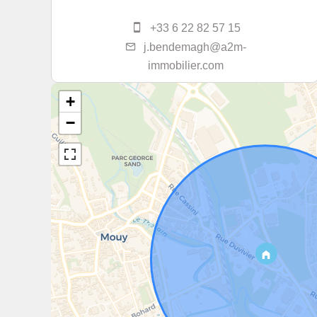
+33 6 22 82 57 15
j.bendemagh@a2m-
immobilier.com
+
−