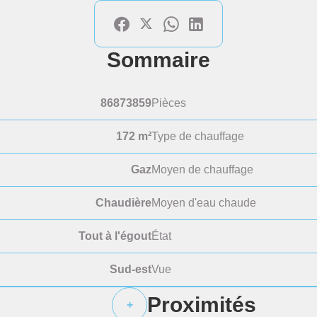
Sommaire
86873859
Pièces
172 m²
Type de chauffage
Gaz
Moyen de chauffage
Chaudière
Moyen d'eau chaude
Tout à l'égout
État
Sud-est
Vue
Proximités
+