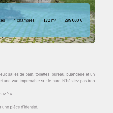
ces
4 chambres
172 m²
299 000 €
x salles de bain, toilettes, bureau, buanderie et un
t une vue imprenable sur le parc. N'hésitez pas trop
uv.fr ».
 une pièce d'identité.