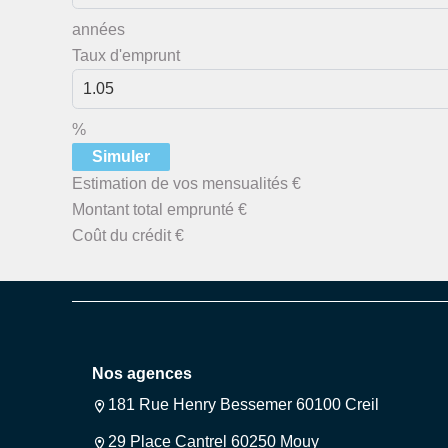
années
Taux d'emprunt
%
Simuler
Estimation de vos mensualités
€
Montant total emprunté
€
Coût du crédit
€
Nos agences
181 Rue Henry Bessemer 60100 Creil
29 Place Cantrel 60250 Mouy