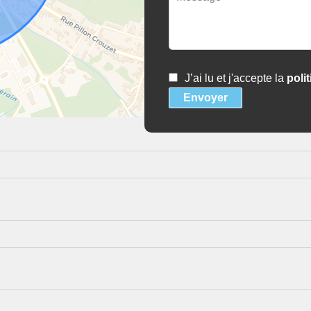
J’ai lu et j'accepte la
poli
Envoyer