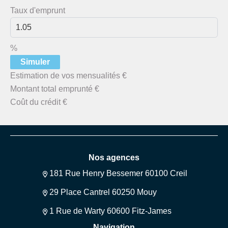
Taux d'emprunt
%
Simuler
Estimation de vos mensualités
€
Montant total emprunté
€
Coût du crédit
€
Nos agences
181 Rue Henry Bessemer 60100 Creil
29 Place Cantrel 60250 Mouy
1 Rue de Warty 60600 Fitz-James
Navigation