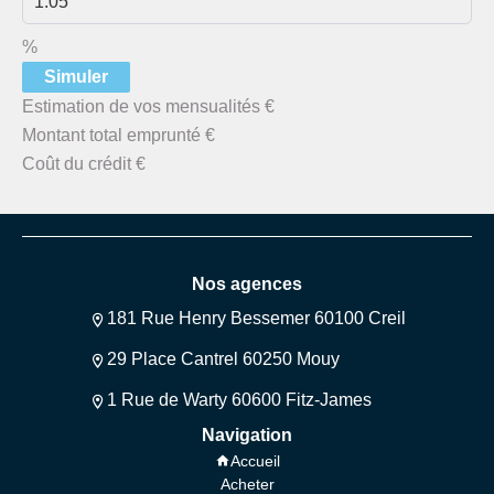
%
Simuler
Estimation de vos mensualités
€
Montant total emprunté
€
Coût du crédit
€
Nos agences
181 Rue Henry Bessemer 60100 Creil
29 Place Cantrel 60250 Mouy
1 Rue de Warty 60600 Fitz-James
Navigation
Accueil
Acheter