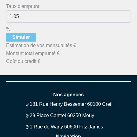
Taux d'emprunt
%
Simuler
Estimation de vos mensualités
€
Montant total emprunté
€
Coût du crédit
€
Nos agences
181 Rue Henry Bessemer 60100 Creil
29 Place Cantrel 60250 Mouy
1 Rue de Warty 60600 Fitz-James
Navigation