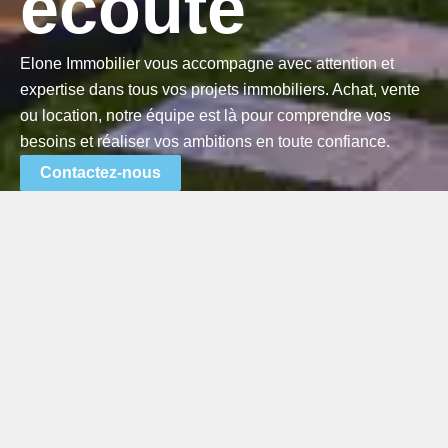
écoute
Elone Immobilier vous accompagne avec attention et
expertise dans tous vos projets immobiliers. Achat, vente
ou location, notre équipe est là pour comprendre vos
besoins et réaliser vos ambitions en toute confiance.
Contactez-nous
Le Guide pour Trouver le
Bien Immobilier Idéal
Que vous cherchiez votre première maison ou une
propriété pour diversifier votre portefeuille, apprenez les
étapes essentielles pour évaluer un bien, analyser le
quartier et négocier le meilleur prix.
En savoir +