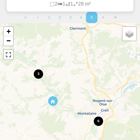
2
1
1
28 m²
1
2
3
4
5
+
−
3
6