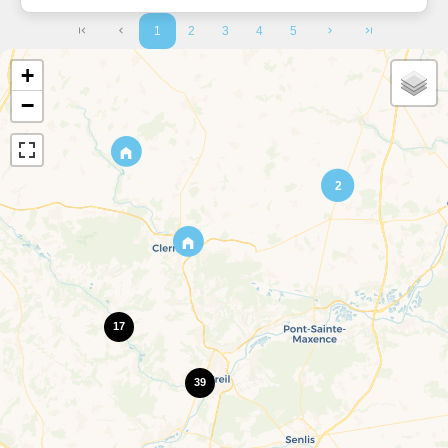
1
2
3
4
5
+
−
2
17
39