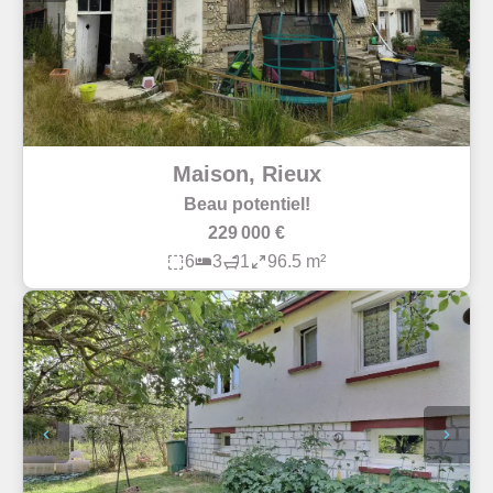
Maison, Rieux
Beau potentiel!
229 000 €
6
3
1
96.5 m²