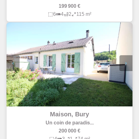
199 900 €
6
4
2
115 m²
Maison, Bury
Un coin de paradis...
200 000 €
4
3
1
74 m²