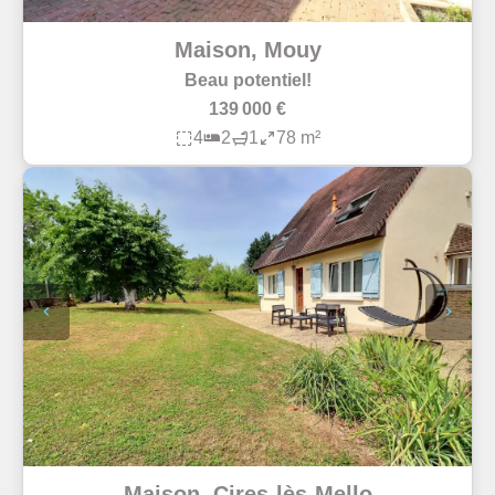
Maison, Mouy
Beau potentiel!
139 000 €
4
2
1
78 m²
Maison, Cires-lès-Mello